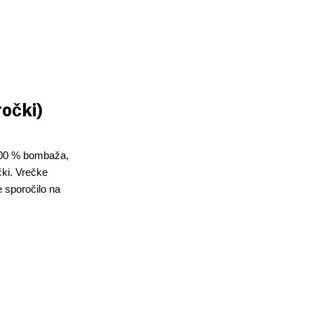
očki)
 100 % bombaža,
čki. Vrečke
e sporočilo na