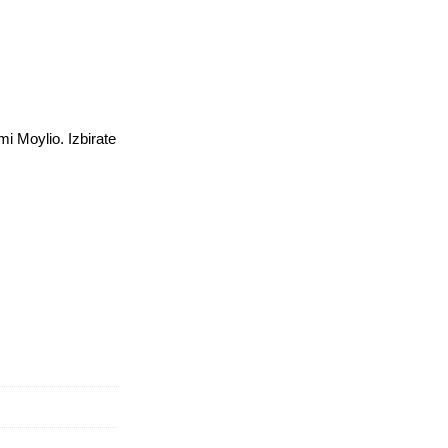
i Moylio. Izbirate