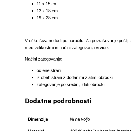
11 x 15 cm
13 x 18 cm
19 x 28 cm
Vrečke šivamo tudi po naročilu. Za povraševanje pošlji
med velikostmi in načini zategovanja vrvice.
Načini zategovanja:
od ene strani
iz obeh strani z dodanimi zlatimi obročki
zategovanje po sredini, zlati obročki
Dodatne podrobnosti
Dimenzije
Ni na voljo