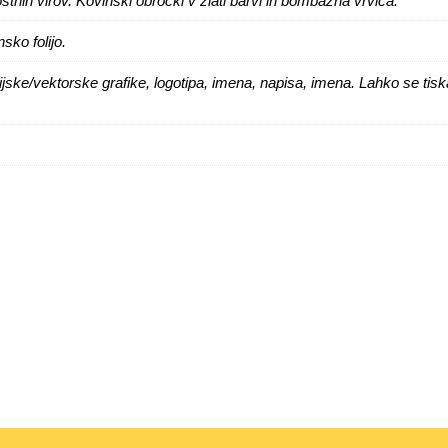
tnih virov. Kovinski obročki v zlati barvi in bombažna vrvica.
sko folijo.
nijske/vektorske grafike, logotipa, imena, napisa, imena. Lahko se tis