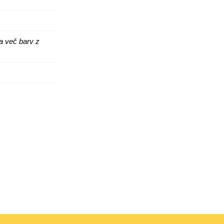
ka več barv z