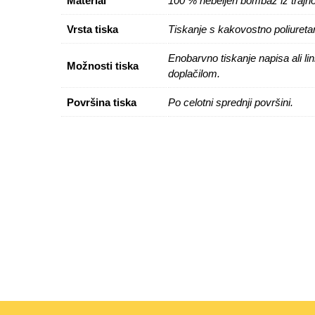
Material
100 % nebeljen bombaž iz trajnos
Vrsta tiska
Tiskanje s kakovostno poliuretan
Enobarvno tiskanje napisa ali li
Možnosti tiska
doplačilom.
Površina tiska
Po celotni sprednji površini.