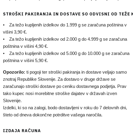
STROŠKI PAKIRANJA IN DOSTAVE SO ODVISNI OD TEŽE
• Za težo kupljenih izdelkov do 1.999 g se zaračuna poštnina v
višini 3,90 €.
• Za težo kupljenih izdelkov od 2.000 g do 4.999 g se zaračuna
poštnina v višini 4,90 €.
• Za težo kupljenih izdelkov od 5.000 g do 10.000 g se zaračuna
poštnina v višini 5,90 €.
Opozorilo:
ti pogoji ter stroški pakiranja in dostave veljajo samo
znotraj Republike Slovenije. Za dostavo v druge države se
zaračunajo stroški dostave po ceniku dostavnega podjetja. Prav
tako kupec nosi morebitne stroške dajatev v državah izven
Slovenije.
Izdelki, ki so na zalogi, bodo dostavljeni v roku do 7 delovnih dni,
šteto od dneva dokončne potrditve vašega naročila.
IZDAJA RAČUNA