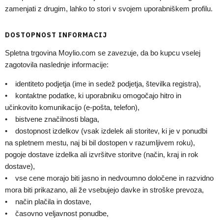
zamenjati z drugim, lahko to stori v svojem uporabniškem profilu.
DOSTOPNOST INFORMACIJ
Spletna trgovina Moylio.com se zavezuje, da bo kupcu vselej
zagotovila naslednje informacije:
• identiteto podjetja (ime in sedež podjetja, številka registra),
• kontaktne podatke, ki uporabniku omogočajo hitro in
učinkovito komunikacijo (e-pošta, telefon),
• bistvene značilnosti blaga,
• dostopnost izdelkov (vsak izdelek ali storitev, ki je v ponudbi
na spletnem mestu, naj bi bil dostopen v razumljivem roku),
pogoje dostave izdelka ali izvršitve storitve (način, kraj in rok
dostave),
• vse cene morajo biti jasno in nedvoumno določene in razvidno
mora biti prikazano, ali že vsebujejo davke in stroške prevoza,
• način plačila in dostave,
• časovno veljavnost ponudbe,