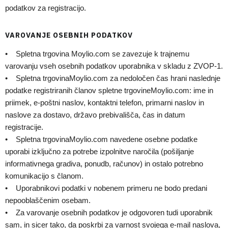
podatkov za registracijo.
VAROVANJE OSEBNIH PODATKOV
• Spletna trgovina Moylio.com se zavezuje k trajnemu
varovanju vseh osebnih podatkov uporabnika v skladu z ZVOP-1.
• Spletna trgovinaMoylio.com za nedoločen čas hrani naslednje
podatke registriranih članov spletne trgovineMoylio.com: ime in
priimek, e-poštni naslov, kontaktni telefon, primarni naslov in
naslove za dostavo, državo prebivališča, čas in datum
registracije.
• Spletna trgovinaMoylio.com navedene osebne podatke
uporabi izključno za potrebe izpolnitve naročila (pošiljanje
informativnega gradiva, ponudb, računov) in ostalo potrebno
komunikacijo s članom.
• Uporabnikovi podatki v nobenem primeru ne bodo predani
nepooblaščenim osebam.
• Za varovanje osebnih podatkov je odgovoren tudi uporabnik
sam, in sicer tako, da poskrbi za varnost svojega e-mail naslova,