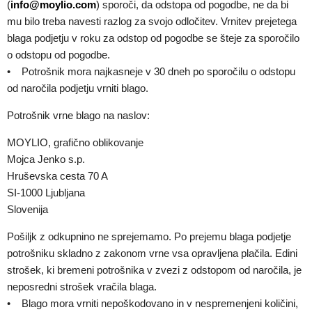
(
info@moylio.com
) sporoči, da odstopa od pogodbe, ne da bi
mu bilo treba navesti razlog za svojo odločitev. Vrnitev prejetega
blaga podjetju v roku za odstop od pogodbe se šteje za sporočilo
o odstopu od pogodbe.
• Potrošnik mora najkasneje v 30 dneh po sporočilu o odstopu
od naročila podjetju vrniti blago.
Potrošnik vrne blago na naslov:
MOYLIO, grafično oblikovanje
Mojca Jenko s.p.
Hruševska cesta 70 A
SI-1000 Ljubljana
Slovenija
Pošiljk z odkupnino ne sprejemamo. Po prejemu blaga podjetje
potrošniku skladno z zakonom vrne vsa opravljena plačila. Edini
strošek, ki bremeni potrošnika v zvezi z odstopom od naročila, je
neposredni strošek vračila blaga.
• Blago mora vrniti nepoškodovano in v nespremenjeni količini,