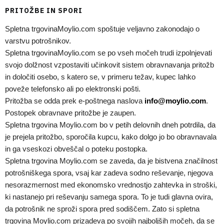
PRITOŽBE IN SPORI
Spletna trgovinaMoylio.com spoštuje veljavno zakonodajo o
varstvu potrošnikov.
Spletna trgovinaMoylio.com se po vseh močeh trudi izpolnjevati
svojo dolžnost vzpostaviti učinkovit sistem obravnavanja pritožb
in določiti osebo, s katero se, v primeru težav, kupec lahko
poveže telefonsko ali po elektronski pošti.
Pritožba se odda prek e-poštnega naslova
info@moylio.com
.
Postopek obravnave pritožbe je zaupen.
Spletna trgovina Moylio.com bo v petih delovnih dneh potrdila, da
je prejela pritožbo, sporočila kupcu, kako dolgo jo bo obravnavala
in ga vseskozi obveščal o poteku postopka.
Spletna trgovina Moylio.com se zaveda, da je bistvena značilnost
potrošniškega spora, vsaj kar zadeva sodno reševanje, njegova
nesorazmernost med ekonomsko vrednostjo zahtevka in stroški,
ki nastanejo pri reševanju samega spora. To je tudi glavna ovira,
da potrošnik ne sproži spora pred sodiščem. Zato si spletna
trgovina Moylio.com prizadeva po svojih najboljših močeh, da se