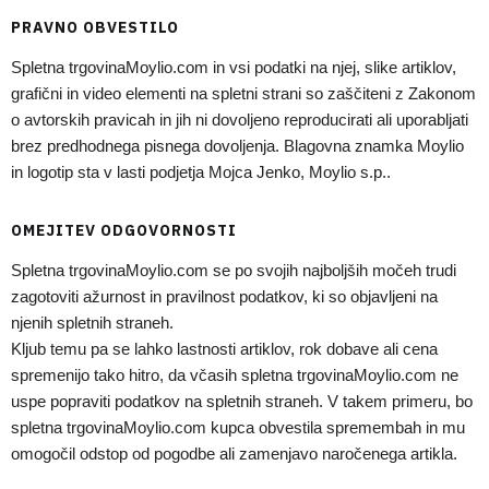
PRAVNO OBVESTILO
Spletna trgovinaMoylio.com in vsi podatki na njej, slike artiklov,
grafični in video elementi na spletni strani so zaščiteni z Zakonom
o avtorskih pravicah in jih ni dovoljeno reproducirati ali uporabljati
brez predhodnega pisnega dovoljenja. Blagovna znamka Moylio
in logotip sta v lasti podjetja Mojca Jenko, Moylio s.p..
OMEJITEV ODGOVORNOSTI
Spletna trgovinaMoylio.com se po svojih najboljših močeh trudi
zagotoviti ažurnost in pravilnost podatkov, ki so objavljeni na
njenih spletnih straneh.
Kljub temu pa se lahko lastnosti artiklov, rok dobave ali cena
spremenijo tako hitro, da včasih spletna trgovinaMoylio.com ne
uspe popraviti podatkov na spletnih straneh. V takem primeru, bo
spletna trgovinaMoylio.com kupca obvestila spremembah in mu
omogočil odstop od pogodbe ali zamenjavo naročenega artikla.