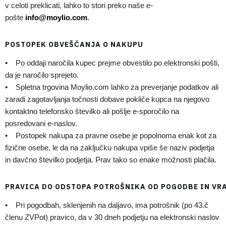
v celoti preklicati, lahko to stori preko naše e-
pošte
info@moylio.com
.
POSTOPEK OBVEŠČANJA O NAKUPU
• Po oddaji naročila kupec prejme obvestilo po elektronski pošti,
da je naročilo sprejeto.
• Spletna trgovina Moylio.com lahko za preverjanje podatkov ali
zaradi zagotavljanja točnosti dobave pokliče kupca na njegovo
kontaktno telefonsko številko ali pošlje e-sporočilo na
posredovani e-naslov.
• Postopek nakupa za pravne osebe je popolnoma enak kot za
fizične osebe, le da na zaključku nakupa vpiše še naziv podjetja
in davčno številko podjetja. Prav tako so enake možnosti plačila.
PRAVICA DO ODSTOPA POTROŠNIKA OD POGODBE IN VR
• Pri pogodbah, sklenjenih na daljavo, ima potrošnik (po 43.č
členu ZVPot) pravico, da v 30 dneh podjetju na elektronski naslov