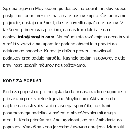
Spletna trgovina Moylio.com po dostavi naročenih artiklov kupcu
pošlje tudi račun preko e-maila na e-naslov kupca. Če računa ne
prejmete, obstaja možnost, da ste navedli napačen e-naslov. V
takšnem primeru vas prosimo, da nas konktaktirate na e-
naslov:
info@moylio.com
. Na računu sta razčlenjena cena in vsi
stroški v zvezi z nakupom ter podano obvestilo o pravici do
odstopa od pogodbe. Kupec je dolžan preveriti pravilnost
podatkov pred oddajo naročila. Kasneje podanih ugovorov glede
pravilnosti izdanih računov ne upoštevamo.
KODE ZA POPUST
Koda za popust oz promocijska koda prinaša različne ugodnosti
pri nakupu prek spletne trgovine Moylio.com. Aktivno kodo
najdete na naslovni strani oglasnega sporočila, na strani
posameznega oddelka, v našem e-obveščevalcu ali drugih
medijih. Koda prinaša različne ugodnosti, od različnih darilc do
popustov. Vsakršna koda je vedno časovno omejena, izkoristiti