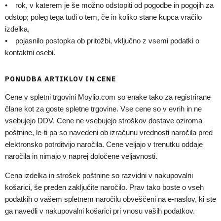
• rok, v katerem je še možno odstopiti od pogodbe in pogojih za
odstop; poleg tega tudi o tem, če in koliko stane kupca vračilo
izdelka,
• pojasnilo postopka ob pritožbi, vključno z vsemi podatki o
kontaktni osebi.
PONUDBA ARTIKLOV IN CENE
Cene v spletni trgovini Moylio.com so enake tako za registrirane
člane kot za goste spletne trgovine. Vse cene so v evrih in ne
vsebujejo DDV. Cene ne vsebujejo stroškov dostave oziroma
poštnine, le-ti pa so navedeni ob izračunu vrednosti naročila pred
elektronsko potrditvijo naročila. Cene veljajo v trenutku oddaje
naročila in nimajo v naprej določene veljavnosti.
Cena izdelka in strošek poštnine so razvidni v nakupovalni
košarici, še preden zaključite naročilo. Prav tako boste o vseh
podatkih o vašem spletnem naročilu obveščeni na e-naslov, ki ste
ga navedli v nakupovalni košarici pri vnosu vaših podatkov.