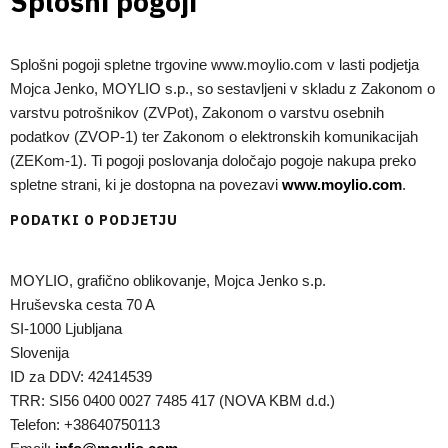
Splošni pogoji
Splošni pogoji spletne trgovine www.moylio.com v lasti podjetja
Mojca Jenko, MOYLIO s.p., so sestavljeni v skladu z Zakonom o
varstvu potrošnikov (ZVPot), Zakonom o varstvu osebnih
podatkov (ZVOP-1) ter Zakonom o elektronskih komunikacijah
(ZEKom-1). Ti pogoji poslovanja določajo pogoje nakupa preko
spletne strani, ki je dostopna na povezavi
www.moylio.com
.
PODATKI O PODJETJU
MOYLIO, grafično oblikovanje, Mojca Jenko s.p.
Hruševska cesta 70 A
SI-1000 Ljubljana
Slovenija
ID za DDV: 42414539
TRR: SI56 0400 0027 7485 417 (NOVA KBM d.d.)
Telefon: +38640750113