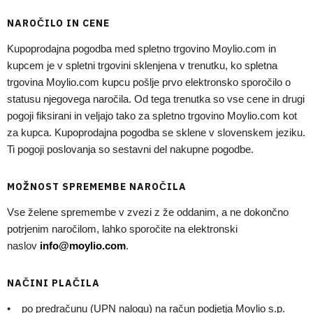
NAROČILO IN CENE
Kupoprodajna pogodba med spletno trgovino Moylio.com in
kupcem je v spletni trgovini sklenjena v trenutku, ko spletna
trgovina Moylio.com kupcu pošlje prvo elektronsko sporočilo o
statusu njegovega naročila. Od tega trenutka so vse cene in drugi
pogoji fiksirani in veljajo tako za spletno trgovino Moylio.com kot
za kupca. Kupoprodajna pogodba se sklene v slovenskem jeziku.
Ti pogoji poslovanja so sestavni del nakupne pogodbe.
MOŽNOST SPREMEMBE NAROČILA
Vse želene spremembe v zvezi z že oddanim, a ne dokončno
potrjenim naročilom, lahko sporočite na elektronski
naslov
info@moylio.com
.
NAČINI PLAČILA
• po predračunu (UPN nalogu) na račun podjetja Moylio s.p.