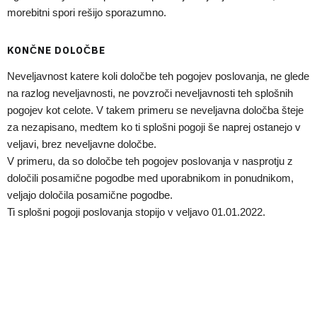
morebitni spori rešijo sporazumno.
KONČNE DOLOČBE
Neveljavnost katere koli določbe teh pogojev poslovanja, ne glede
na razlog neveljavnosti, ne povzroči neveljavnosti teh splošnih
pogojev kot celote. V takem primeru se neveljavna določba šteje
za nezapisano, medtem ko ti splošni pogoji še naprej ostanejo v
veljavi, brez neveljavne določbe.
V primeru, da so določbe teh pogojev poslovanja v nasprotju z
določili posamične pogodbe med uporabnikom in ponudnikom,
veljajo določila posamične pogodbe.
Ti splošni pogoji poslovanja stopijo v veljavo 01.01.2022.