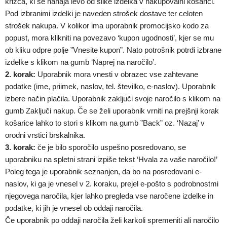
križca, ki se nahaja levo od slike izdelka v nakupovalni košarici.
Pod izbranimi izdelki je naveden strošek dostave ter celoten
strošek nakupa. V kolikor ima uporabnik promocijsko kodo za
popust, mora klikniti na povezavo ‘kupon ugodnosti’, kjer se mu
ob kliku odpre polje ”Vnesite kupon”. Nato potrošnik potrdi izbrane
izdelke s klikom na gumb ‘Naprej na naročilo’.
2. korak:
Uporabnik mora vnesti v obrazec vse zahtevane
podatke (ime, priimek, naslov, tel. številko, e-naslov). Uporabnik
izbere način plačila. Uporabnik zaključi svoje naročilo s klikom na
gumb Zaključi nakup. Če se želi uporabnik vrniti na prejšnji korak
košarice lahko to stori s klikom na gumb ”Back” oz. ‘Nazaj’ v
orodni vrstici brskalnika.
3. korak:
če je bilo sporočilo uspešno posredovano, se
uporabniku na spletni strani izpiše tekst ‘Hvala za vaše naročilo!’
Poleg tega je uporabnik seznanjen, da bo na posredovani e-
naslov, ki ga je vnesel v 2. koraku, prejel e-pošto s podrobnostmi
njegovega naročila, kjer lahko pregleda vse naročene izdelke in
podatke, ki jih je vnesel ob oddaji naročila.
Če uporabnik po oddaji naročila želi karkoli spremeniti ali naročilo