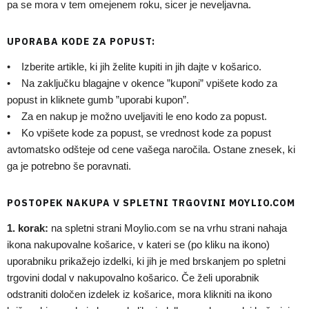
pa se mora v tem omejenem roku, sicer je neveljavna.
UPORABA KODE ZA POPUST:
• Izberite artikle, ki jih želite kupiti in jih dajte v košarico.
• Na zaključku blagajne v okence ”kuponi” vpišete kodo za
popust in kliknete gumb ”uporabi kupon”.
• Za en nakup je možno uveljaviti le eno kodo za popust.
• Ko vpišete kode za popust, se vrednost kode za popust
avtomatsko odšteje od cene vašega naročila. Ostane znesek, ki
ga je potrebno še poravnati.
POSTOPEK NAKUPA V SPLETNI TRGOVINI MOYLIO.COM
1. korak:
na spletni strani Moylio.com se na vrhu strani nahaja
ikona nakupovalne košarice, v kateri se (po kliku na ikono)
uporabniku prikažejo izdelki, ki jih je med brskanjem po spletni
trgovini dodal v nakupovalno košarico. Če želi uporabnik
odstraniti določen izdelek iz košarice, mora klikniti na ikono