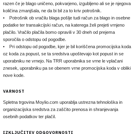
razen če je blago uničeno, pokvarjeno, izgubljeno ali se je njegova
količina zmanjšala, ne da bi bil za to kriv potrošnik.
• Potrošnik ob vračilu blaga pošlje tudi račun za blago in osebne
podatke ter transakcijski račun, na katerega želi prejeti vrnjeno
plačilo. Vračilo plačila bomo opravili v 30 dneh od prejema
sporočila o odstopu od pogodbe.
• Pri odstopu od pogodbe, kjer je bil koriščena promocijska koda
oz koda za popust, se ta sredstva upoštevajo kot popust in se
uporabniku ne vrnejo. Na TRR uporabnika se vrne le vplačani
znesek, uporabniku pa se obenem vrne promocijska koda v obliki
nove kode.
VARNOST
Spletna trgovina Moylio.com uporablja ustrezna tehnološka in
organizacijska sredstva za zaščito prenosa in shranjevanja
osebnih podatkov ter plačil.
IZKLJUČITEV ODGOVORNOSTI