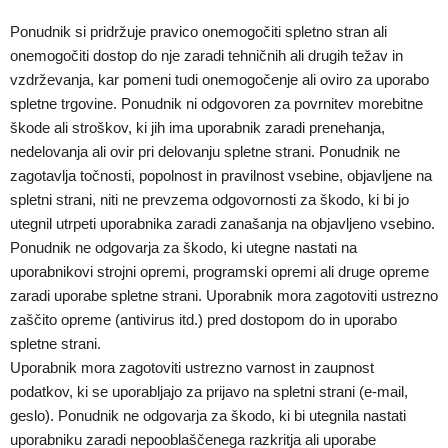
Ponudnik si pridržuje pravico onemogočiti spletno stran ali
onemogočiti dostop do nje zaradi tehničnih ali drugih težav in
vzdrževanja, kar pomeni tudi onemogočenje ali oviro za uporabo
spletne trgovine. Ponudnik ni odgovoren za povrnitev morebitne
škode ali stroškov, ki jih ima uporabnik zaradi prenehanja,
nedelovanja ali ovir pri delovanju spletne strani. Ponudnik ne
zagotavlja točnosti, popolnost in pravilnost vsebine, objavljene na
spletni strani, niti ne prevzema odgovornosti za škodo, ki bi jo
utegnil utrpeti uporabnika zaradi zanašanja na objavljeno vsebino.
Ponudnik ne odgovarja za škodo, ki utegne nastati na
uporabnikovi strojni opremi, programski opremi ali druge opreme
zaradi uporabe spletne strani. Uporabnik mora zagotoviti ustrezno
zaščito opreme (antivirus itd.) pred dostopom do in uporabo
spletne strani.
Uporabnik mora zagotoviti ustrezno varnost in zaupnost
podatkov, ki se uporabljajo za prijavo na spletni strani (e-mail,
geslo). Ponudnik ne odgovarja za škodo, ki bi utegnila nastati
uporabniku zaradi nepooblaščenega razkritja ali uporabe