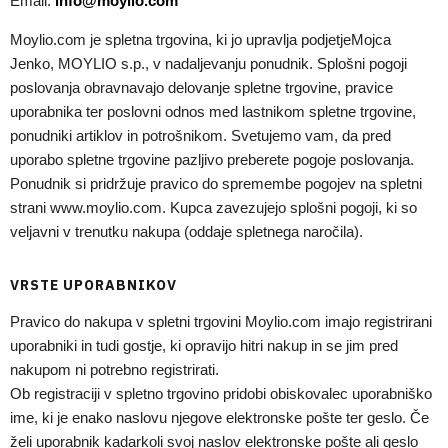
Email:
info@moylio.com
Moylio.com je spletna trgovina, ki jo upravlja podjetjeMojca
Jenko, MOYLIO s.p., v nadaljevanju ponudnik. Splošni pogoji
poslovanja obravnavajo delovanje spletne trgovine, pravice
uporabnika ter poslovni odnos med lastnikom spletne trgovine,
ponudniki artiklov in potrošnikom. Svetujemo vam, da pred
uporabo spletne trgovine pazljivo preberete pogoje poslovanja.
Ponudnik si pridržuje pravico do spremembe pogojev na spletni
strani www.moylio.com. Kupca zavezujejo splošni pogoji, ki so
veljavni v trenutku nakupa (oddaje spletnega naročila).
VRSTE UPORABNIKOV
Pravico do nakupa v spletni trgovini Moylio.com imajo registrirani
uporabniki in tudi gostje, ki opravijo hitri nakup in se jim pred
nakupom ni potrebno registrirati.
Ob registraciji v spletno trgovino pridobi obiskovalec uporabniško
ime, ki je enako naslovu njegove elektronske pošte ter geslo. Če
želi uporabnik kadarkoli svoj naslov elektronske pošte ali geslo