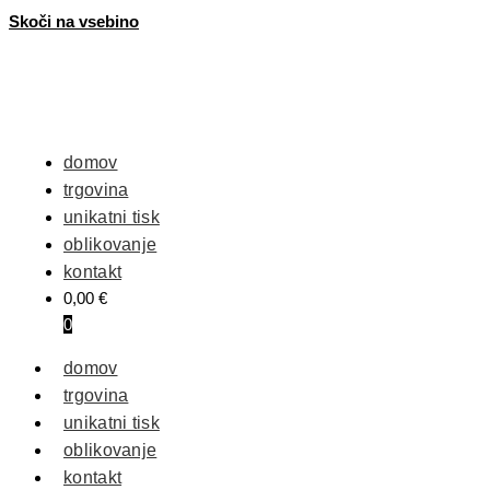
Skoči na vsebino
domov
trgovina
unikatni tisk
oblikovanje
kontakt
0,00
€
0
domov
trgovina
unikatni tisk
oblikovanje
kontakt