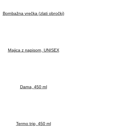
Bombažna vrečka (zlati obročki)
Majica z napisom, UNISEX
Dama, 450 ml
Termo trip, 450 ml