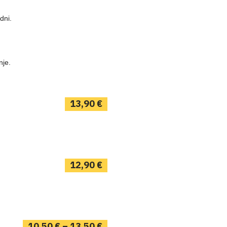
dni.
enje.
13,90
€
12,90
€
10,50
€
–
13,50
€