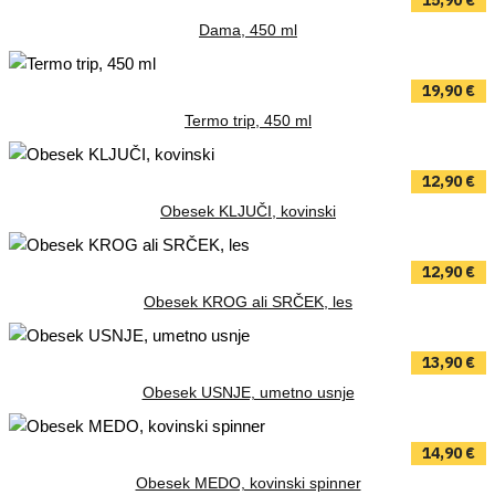
15,90
€
Dama, 450 ml
19,90
€
Termo trip, 450 ml
12,90
€
Obesek KLJUČI, kovinski
12,90
€
Obesek KROG ali SRČEK, les
13,90
€
Obesek USNJE, umetno usnje
14,90
€
Obesek MEDO, kovinski spinner