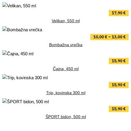
17,90
€
Velikan, 550 ml
10,00
€
–
13,00
€
Bombažna vrečka
15,90
€
Čajna, 450 ml
15,90
€
Trip, kovinska 300 ml
15,90
€
ŠPORT bidon, 500 ml