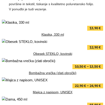
površine in tekstil, tiskanje s kvalitetno poluretansko folijo.
V ponudbi je tudi vezenje.
13,90
€
Klasika, 330 ml
12,90
€
Obesek STEKLO, kovinski
10,50
€
–
13,50
€
Bombažna vrečka (zlati obročki)
22,90
€
–
24,90
€
Majica z napisom, UNISEX