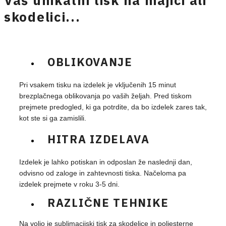
Vaš unikatni tisk na majici ali
skodelici...
OBLIKOVANJE
Pri vsakem tisku na izdelek je vključenih 15 minut
brezplačnega oblikovanja po vaših željah. Pred tiskom
prejmete predogled, ki ga potrdite, da bo izdelek zares tak,
kot ste si ga zamislili.
HITRA IZDELAVA
Izdelek je lahko potiskan in odposlan že naslednji dan,
odvisno od zaloge in zahtevnosti tiska. Načeloma pa
izdelek prejmete v roku 3-5 dni.
RAZLIČNE TEHNIKE
Na voljo je sublimacijski tisk za skodelice in poliesterne